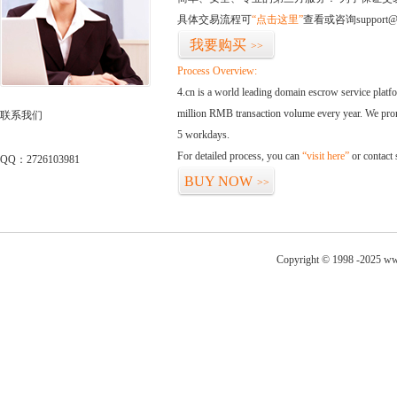
具体交易流程可
“点击这里”
查看或咨询support@
我要购买
>>
Process Overview:
4.cn is a world leading domain escrow service plat
million RMB transaction volume every year. We promi
联系我们
5 workdays.
For detailed process, you can
“visit here”
or contact
QQ：2726103981
BUY NOW
>>
Copyright © 1998 -2025 www