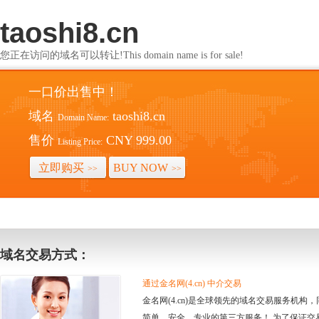
taoshi8.cn
您正在访问的域名可以转让!This domain name is for sale!
一口价出售中！
域名
taoshi8.cn
Domain Name:
售价
CNY 999.00
Listing Price:
立即购买
BUY NOW
>>
>>
域名交易方式：
通过金名网(4.cn) 中介交易
金名网(4.cn)是全球领先的域名交易服务机
简单、安全、专业的第三方服务！ 为了保证交